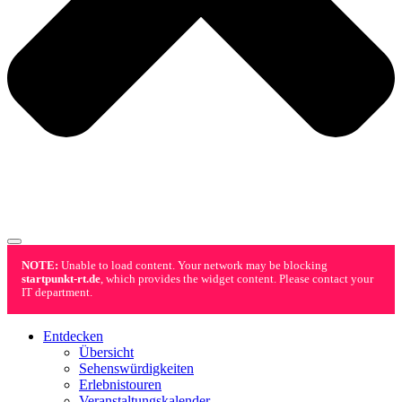
NOTE:
Unable to load content. Your network may be blocking
startpunkt-rt.de
, which provides the widget content. Please contact your
IT department.
Entdecken
Übersicht
Sehenswürdigkeiten
Erlebnistouren
Veranstaltungskalender