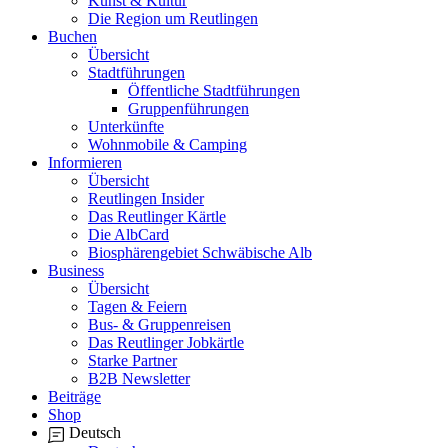
Kunst & Kultur
Die Region um Reutlingen
Buchen
Übersicht
Stadtführungen
Öffentliche Stadtführungen
Gruppenführungen
Unterkünfte
Wohnmobile & Camping
Informieren
Übersicht
Reutlingen Insider
Das Reutlinger Kärtle
Die AlbCard
Biosphärengebiet Schwäbische Alb
Business
Übersicht
Tagen & Feiern
Bus- & Gruppenreisen
Das Reutlinger Jobkärtle
Starke Partner
B2B Newsletter
Beiträge
Shop
Deutsch