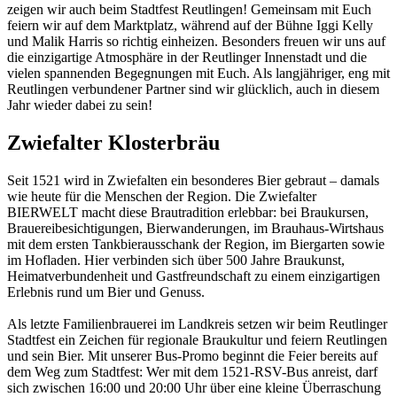
zeigen wir auch beim Stadtfest Reutlingen! Gemeinsam mit Euch
feiern wir auf dem Marktplatz, während auf der Bühne Iggi Kelly
und Malik Harris so richtig einheizen. Besonders freuen wir uns auf
die einzigartige Atmosphäre in der Reutlinger Innenstadt und die
vielen spannenden Begegnungen mit Euch. Als langjähriger, eng mit
Reutlingen verbundener Partner sind wir glücklich, auch in diesem
Jahr wieder dabei zu sein!
Zwiefalter Klosterbräu
Seit 1521 wird in Zwiefalten ein besonderes Bier gebraut – damals
wie heute für die Menschen der Region. Die Zwiefalter
BIERWELT macht diese Brautradition erlebbar: bei Braukursen,
Brauereibesichtigungen, Bierwanderungen, im Brauhaus-Wirtshaus
mit dem ersten Tankbierausschank der Region, im Biergarten sowie
im Hofladen. Hier verbinden sich über 500 Jahre Braukunst,
Heimatverbundenheit und Gastfreundschaft zu einem einzigartigen
Erlebnis rund um Bier und Genuss.
Als letzte Familienbrauerei im Landkreis setzen wir beim Reutlinger
Stadtfest ein Zeichen für regionale Braukultur und feiern Reutlingen
und sein Bier. Mit unserer Bus-Promo beginnt die Feier bereits auf
dem Weg zum Stadtfest: Wer mit dem 1521-RSV-Bus anreist, darf
sich zwischen 16:00 und 20:00 Uhr über eine kleine Überraschung