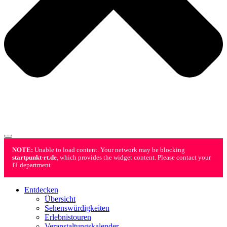
NOTE:
Unable to load content. Your network may be blocking
startpunkt-rt.de
, which provides the widget content. Please contact your
IT department.
Entdecken
Übersicht
Sehenswürdigkeiten
Erlebnistouren
Veranstaltungskalender