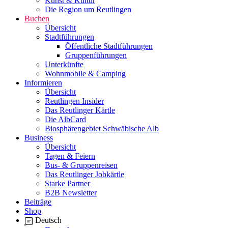
Kunst & Kultur
Die Region um Reutlingen
Buchen
Übersicht
Stadtführungen
Öffentliche Stadtführungen
Gruppenführungen
Unterkünfte
Wohnmobile & Camping
Informieren
Übersicht
Reutlingen Insider
Das Reutlinger Kärtle
Die AlbCard
Biosphärengebiet Schwäbische Alb
Business
Übersicht
Tagen & Feiern
Bus- & Gruppenreisen
Das Reutlinger Jobkärtle
Starke Partner
B2B Newsletter
Beiträge
Shop
Deutsch