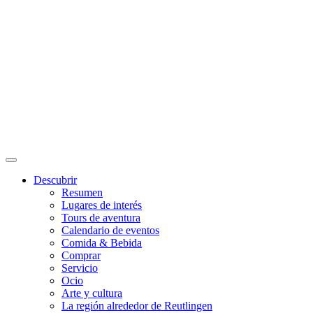
NOTE: Unable to load content. Your network may be blocking
startpunkt-r
Descubrir
Resumen
Lugares de interés
Tours de aventura
Calendario de eventos
Comida & Bebida
Comprar
Servicio