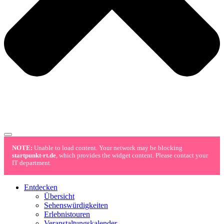
NOTE:
Unable to load content. Your network may be blocking
startpunkt-rt.de
, which provides the widget content. Please contact your
IT department.
Entdecken
Übersicht
Sehenswürdigkeiten
Erlebnistouren
Veranstaltungskalender