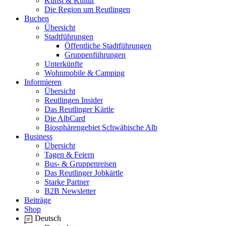
Kunst & Kultur
Die Region um Reutlingen
Buchen
Übersicht
Stadtführungen
Öffentliche Stadtführungen
Gruppenführungen
Unterkünfte
Wohnmobile & Camping
Informieren
Übersicht
Reutlingen Insider
Das Reutlinger Kärtle
Die AlbCard
Biosphärengebiet Schwäbische Alb
Business
Übersicht
Tagen & Feiern
Bus- & Gruppenreisen
Das Reutlinger Jobkärtle
Starke Partner
B2B Newsletter
Beiträge
Shop
Deutsch