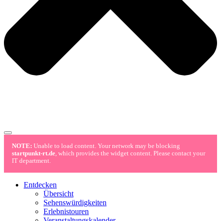
NOTE:
Unable to load content. Your network may be blocking
startpunkt-rt.de
, which provides the widget content. Please contact your
IT department.
Entdecken
Übersicht
Sehenswürdigkeiten
Erlebnistouren
Veranstaltungskalender