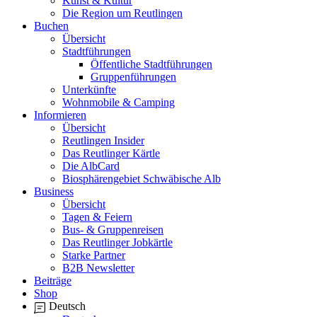
Kunst & Kultur
Die Region um Reutlingen
Buchen
Übersicht
Stadtführungen
Öffentliche Stadtführungen
Gruppenführungen
Unterkünfte
Wohnmobile & Camping
Informieren
Übersicht
Reutlingen Insider
Das Reutlinger Kärtle
Die AlbCard
Biosphärengebiet Schwäbische Alb
Business
Übersicht
Tagen & Feiern
Bus- & Gruppenreisen
Das Reutlinger Jobkärtle
Starke Partner
B2B Newsletter
Beiträge
Shop
Deutsch