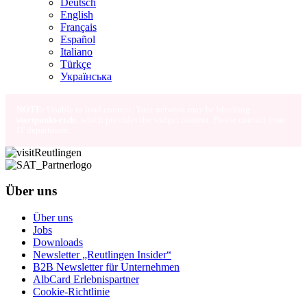
Deutsch
English
Français
Español
Italiano
Türkçe
Українська
NOTE:
Unable to load content. Your network may be blocking
startpunkt-rt.de
, which provides the widget content. Please contact your
IT department.
Über uns
Über uns
Jobs
Downloads
Newsletter „Reutlingen Insider“
B2B Newsletter für Unternehmen
AlbCard Erlebnispartner
Cookie-Richtlinie