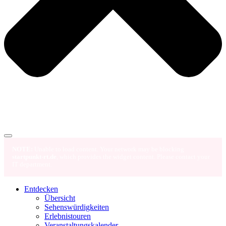
NOTE:
Unable to load content. Your network may be blocking
startpunkt-rt.de
, which provides the widget content. Please contact your
IT department.
Entdecken
Übersicht
Sehenswürdigkeiten
Erlebnistouren
Veranstaltungskalender