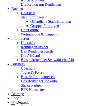
Kunst & Kultur
Die Region um Reutlingen
Buchen
Übersicht
Stadtführungen
Öffentliche Stadtführungen
Gruppenführungen
Unterkünfte
Wohnmobile & Camping
Informieren
Übersicht
Reutlingen Insider
Das Reutlinger Kärtle
Die AlbCard
Biosphärengebiet Schwäbische Alb
Business
Übersicht
Tagen & Feiern
Bus- & Gruppenreisen
Das Reutlinger Jobkärtle
Starke Partner
B2B Newsletter
Beiträge
Shop
Deutsch