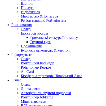
Шопінг
Послуга
Відпочинок
Мистецтво & Культура
Регіон навколо Ройтлінгена
Бронювання
Огляд
Екскурсії містом
Громадські екскурсії по місту
Групові тури
Проживання
Будинки на колесах & кемпінг
Інформувати
Огляд
Ройтлінген Інсайдер
Ройтлінгер Кертле
AlbCard
Біосферна територія Швабський Альб
Бізнес
Огляд
Дні та свята
Автобусні та групові подорожі
Ройтлінгер Jobkärtle
Міцні партнери
B2B розсилка новин