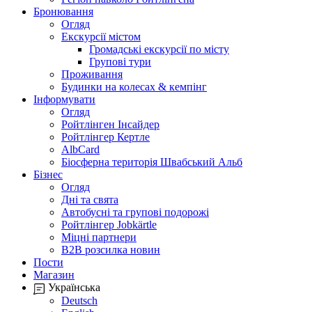
Бронювання
Огляд
Екскурсії містом
Громадські екскурсії по місту
Групові тури
Проживання
Будинки на колесах & кемпінг
Інформувати
Огляд
Ройтлінген Інсайдер
Ройтлінгер Кертле
AlbCard
Біосферна територія Швабський Альб
Бізнес
Огляд
Дні та свята
Автобусні та групові подорожі
Ройтлінгер Jobkärtle
Міцні партнери
B2B розсилка новин
Пости
Магазин
Українська
Deutsch