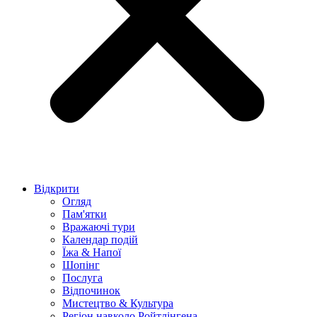
Відкрити
Огляд
Пам'ятки
Вражаючі тури
Календар подій
Їжа & Напої
Шопінг
Послуга
Відпочинок
Мистецтво & Культура
Регіон навколо Ройтлінгена