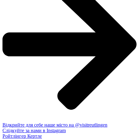
Відкрийте для себе наше місто на @visitreutlingen
Слідкуйте за нами в Instagram
Ройтлінгер Кертле