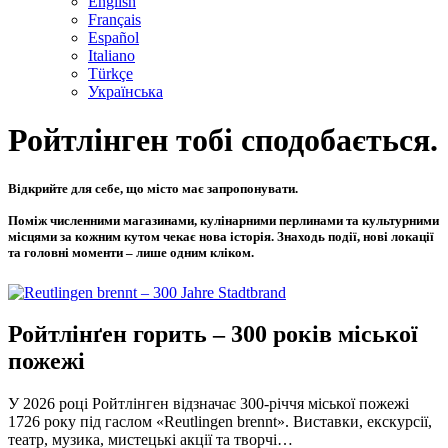
English
Français
Español
Italiano
Türkçe
Українська
Ройтлінген тобі сподобається.
Відкрийте для себе, що місто має запропонувати.
Поміж численними магазинами, кулінарними перлинами та культурними
місцями за кожним кутом чекає нова історія. Знаходь події, нові локації
та головні моменти – лише одним кліком.
Ройтлінґен горить – 300 років міської
пожежі
У 2026 році Ройтлінген відзначає 300-річчя міської пожежі
1726 року під гаслом «Reutlingen brennt». Виставки, екскурсії,
театр, музика, мистецькі акції та творчі…