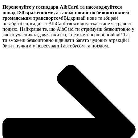
Переночуйте у господаря AlbCard та насолоджуйтеся
понад 180 враженнями, а також повністю безкоштовним
громадським транспортом!
Відкривай нове та збирай
незабутні спогади – з AlbCard твоя відпустка стане яскравою
подією. Найкраще те, що AlbCard ти отримуєш безкоштовно у
свого учасника-здавача житла, і це вже з першої ночівлі! Так
ти зможеш безкоштовно відвідати багато чудових атракцій і
бути гнучким у пересуванні автобусом та поїздом.