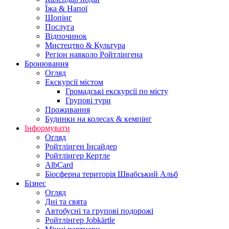
Їжа & Напої
Шопінг
Послуга
Відпочинок
Мистецтво & Культура
Регіон навколо Ройтлінгена
Бронювання
Огляд
Екскурсії містом
Громадські екскурсії по місту
Групові тури
Проживання
Будинки на колесах & кемпінг
Інформувати
Огляд
Ройтлінген Інсайдер
Ройтлінгер Кертле
AlbCard
Біосферна територія Швабський Альб
Бізнес
Огляд
Дні та свята
Автобусні та групові подорожі
Ройтлінгер Jobkärtle