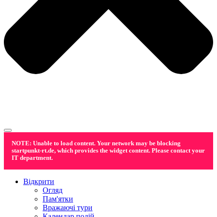
NOTE: Unable to load content. Your network may be blocking
startpunkt-rt.de, which provides the widget content. Please contact your
IT department.
Відкрити
Огляд
Пам'ятки
Вражаючі тури
Календар подій