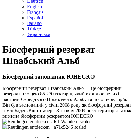
Deutsch
English
Français
Español
Italiano
Türkçe
Українська
Біосферний резерват
Швабський Альб
Біосферний заповідник ЮНЕСКО
Біосферний резерват Швабський Альб — це біосферний
резерват площею 85 270 гектарів, який охоплює великі
частини Середнього Швабського Альбу та його передгір’я.
Він був заснований у січні 2008 року як біосферний резерват
землі Баден-Вюртемберг. З травня 2009 року територія також
визнана біосферним резерватом ЮНЕСКО.