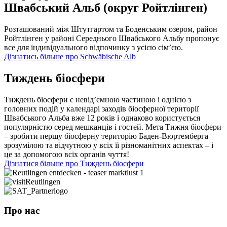
Швабський Альб (округ Ройтлінген)
Розташований між Штутгартом та Боденським озером, район
Ройтлінген у районі Середнього Швабського Альбу пропонує
все для індивідуального відпочинку з усією сім’єю.
Дізнатись більше про Schwäbische Alb
Тиждень біосфери
Тиждень біосфери є невід’ємною частиною і однією з
головних подій у календарі заходів біосферної території
Швабського Альба вже 12 років і однаково користується
популярністю серед мешканців і гостей. Мета Тижня біосфери
– зробити першу біосферну територію Баден-Вюртемберга
зрозумілою та відчутною у всіх її різноманітних аспектах – і
це за допомогою всіх органів чуття!
Дізнатися більше про Тиждень біосфери
Про нас