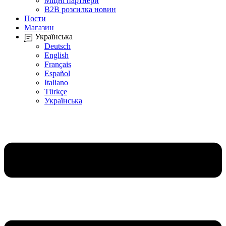
Міцні партнери
B2B розсилка новин
Пости
Магазин
Українська
Deutsch
English
Français
Español
Italiano
Türkçe
Українська