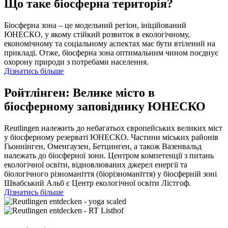
Що таке біосферна територія?
Біосферна зона – це модельний регіон, ініційований
ЮНЕСКО, у якому стійкий розвиток в екологічному,
економічному та соціальному аспектах має бути втілений на
прикладі. Отже, біосферна зона оптимальним чином поєднує
охорону природи з потребами населення.
Дізнатись більше
Ройтлінген: Велике місто в
біосферному заповіднику ЮНЕСКО
Reutlingen належить до небагатьох європейських великих міст
у біосферному резерваті ЮНЕСКО. Частини міських районів
Гьоннінген, Оменгаузен, Бетцинген, а також Вазенвальд
належать до біосферної зони. Центром компетенції з питань
екологічної освіти, відновлюваних джерел енергії та
біологічного різноманіття (біорізноманіття) у біосферній зоні
Швабський Альб є Центр екологічної освіти Лістгоф.
Дізнатись більше