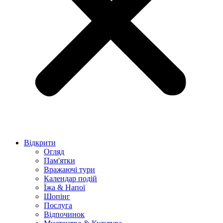
Відкрити
Огляд
Пам'ятки
Вражаючі тури
Календар подій
Їжа & Напої
Шопінг
Послуга
Відпочинок