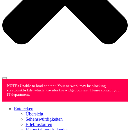
NOTE:
Unable to load content. Your network may be blocking
startpunkt-rt.de
, which provides the widget content. Please contact your
IT department.
Entdecken
Übersicht
Sehenswürdigkeiten
Erlebnistouren
Veranstaltungskalender