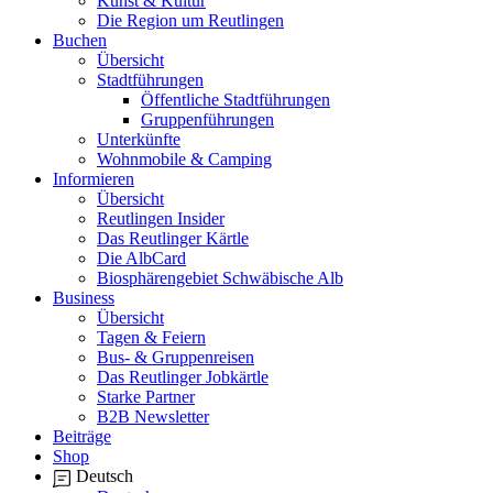
Kunst & Kultur
Die Region um Reutlingen
Buchen
Übersicht
Stadtführungen
Öffentliche Stadtführungen
Gruppenführungen
Unterkünfte
Wohnmobile & Camping
Informieren
Übersicht
Reutlingen Insider
Das Reutlinger Kärtle
Die AlbCard
Biosphärengebiet Schwäbische Alb
Business
Übersicht
Tagen & Feiern
Bus- & Gruppenreisen
Das Reutlinger Jobkärtle
Starke Partner
B2B Newsletter
Beiträge
Shop
Deutsch