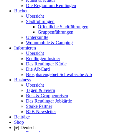
Kunst & Kultur
Die Region um Reutlingen
Buchen
Übersicht
Stadtführungen
Öffentliche Stadtführungen
Gruppenführungen
Unterkünfte
Wohnmobile & Camping
Informieren
Übersicht
Reutlingen Insider
Das Reutlinger Kärtle
Die AlbCard
Biosphärengebiet Schwäbische Alb
Business
Übersicht
Tagen & Feiern
Bus- & Gruppenreisen
Das Reutlinger Jobkärtle
Starke Partner
B2B Newsletter
Beiträge
Shop
Deutsch