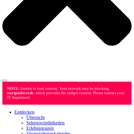
NOTE:
Unable to load content. Your network may be blocking
startpunkt-rt.de
, which provides the widget content. Please contact your
IT department.
Entdecken
Übersicht
Sehenswürdigkeiten
Erlebnistouren
Veranstaltungskalender