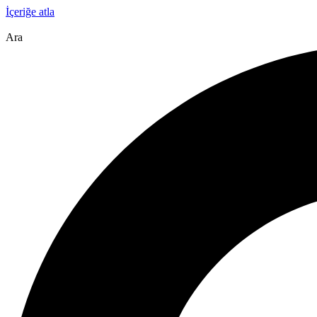
İçeriğe atla
Ara