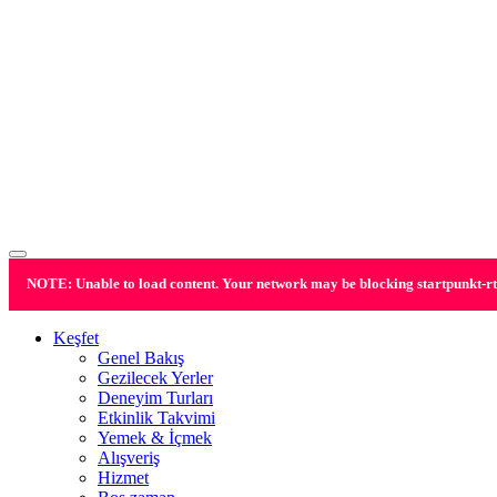
NOTE: Unable to load content. Your network may be blocking
startpunkt-r
Keşfet
Genel Bakış
Gezilecek Yerler
Deneyim Turları
Etkinlik Takvimi
Yemek & İçmek
Alışveriş
Hizmet