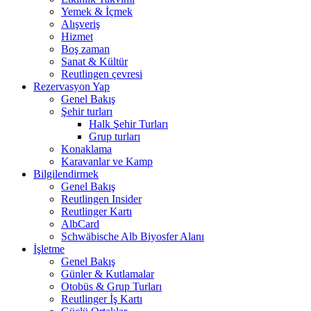
Yemek & İçmek
Alışveriş
Hizmet
Boş zaman
Sanat & Kültür
Reutlingen çevresi
Rezervasyon Yap
Genel Bakış
Şehir turları
Halk Şehir Turları
Grup turları
Konaklama
Karavanlar ve Kamp
Bilgilendirmek
Genel Bakış
Reutlingen Insider
Reutlinger Kartı
AlbCard
Schwäbische Alb Biyosfer Alanı
İşletme
Genel Bakış
Günler & Kutlamalar
Otobüs & Grup Turları
Reutlinger İş Kartı