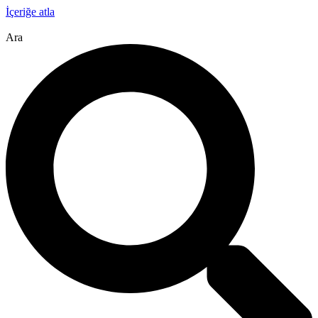
İçeriğe atla
Ara