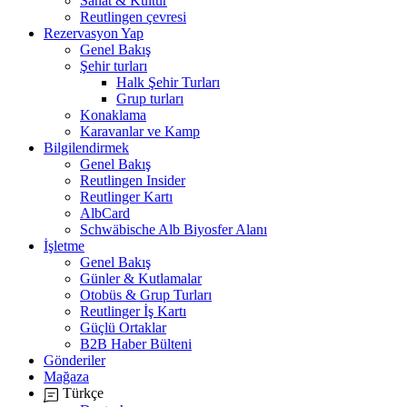
Sanat & Kültür
Reutlingen çevresi
Rezervasyon Yap
Genel Bakış
Şehir turları
Halk Şehir Turları
Grup turları
Konaklama
Karavanlar ve Kamp
Bilgilendirmek
Genel Bakış
Reutlingen Insider
Reutlinger Kartı
AlbCard
Schwäbische Alb Biyosfer Alanı
İşletme
Genel Bakış
Günler & Kutlamalar
Otobüs & Grup Turları
Reutlinger İş Kartı
Güçlü Ortaklar
B2B Haber Bülteni
Gönderiler
Mağaza
Türkçe