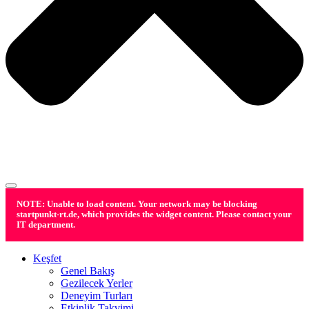
NOTE: Unable to load content. Your network may be blocking
startpunkt-rt.de, which provides the widget content. Please contact your
IT department.
Keşfet
Genel Bakış
Gezilecek Yerler
Deneyim Turları
Etkinlik Takvimi