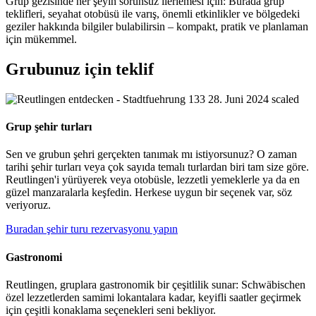
Grup gezisinde her şeyin sorunsuz ilerlemesi için: Burada grup
teklifleri, seyahat otobüsü ile varış, önemli etkinlikler ve bölgedeki
geziler hakkında bilgiler bulabilirsin – kompakt, pratik ve planlaman
için mükemmel.
Grubunuz için teklif
Grup şehir turları
Sen ve grubun şehri gerçekten tanımak mı istiyorsunuz? O zaman
tarihi şehir turları veya çok sayıda temalı turlardan biri tam size göre.
Reutlingen'i yürüyerek veya otobüsle, lezzetli yemeklerle ya da en
güzel manzaralarla keşfedin. Herkese uygun bir seçenek var, söz
veriyoruz.
Buradan şehir turu rezervasyonu yapın
Gastronomi
Reutlingen, gruplara gastronomik bir çeşitlilik sunar: Schwäbischen
özel lezzetlerden samimi lokantalara kadar, keyifli saatler geçirmek
için çeşitli konaklama seçenekleri seni bekliyor.