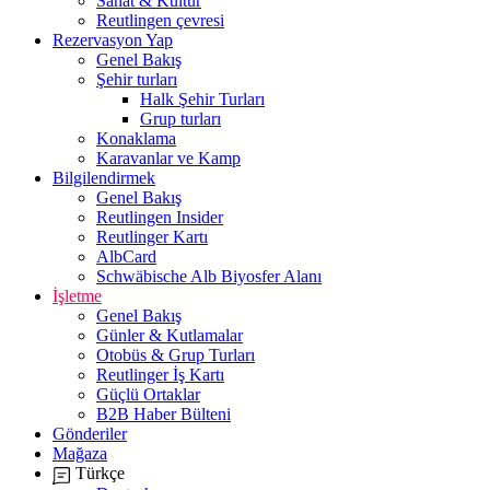
Sanat & Kültür
Reutlingen çevresi
Rezervasyon Yap
Genel Bakış
Şehir turları
Halk Şehir Turları
Grup turları
Konaklama
Karavanlar ve Kamp
Bilgilendirmek
Genel Bakış
Reutlingen Insider
Reutlinger Kartı
AlbCard
Schwäbische Alb Biyosfer Alanı
İşletme
Genel Bakış
Günler & Kutlamalar
Otobüs & Grup Turları
Reutlinger İş Kartı
Güçlü Ortaklar
B2B Haber Bülteni
Gönderiler
Mağaza
Türkçe