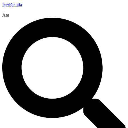
İçeriğe atla
Ara