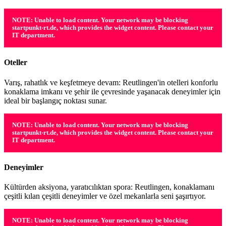
NOTE: Unable to load content. Your network may be blocking
startpunkt-rt.de, which provides the widget content. Please contact your
IT department.
Oteller
Varış, rahatlık ve keşfetmeye devam: Reutlingen'in otelleri konforlu
konaklama imkanı ve şehir ile çevresinde yaşanacak deneyimler için
ideal bir başlangıç noktası sunar.
NOTE: Unable to load content. Your network may be blocking
startpunkt-rt.de, which provides the widget content. Please contact your
IT department.
Deneyimler
Kültürden aksiyona, yaratıcılıktan spora: Reutlingen, konaklamanı
çeşitli kılan çeşitli deneyimler ve özel mekanlarla seni şaşırtıyor.
NOTE: Unable to load content. Your network may be blocking