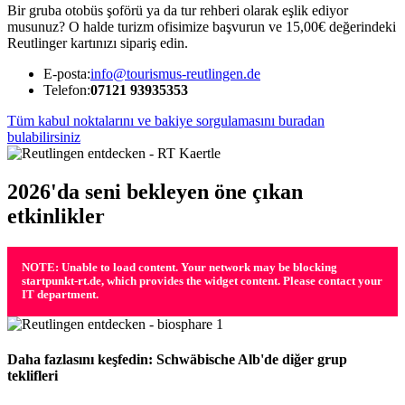
Bir gruba otobüs şoförü ya da tur rehberi olarak eşlik ediyor
musunuz? O halde turizm ofisimize başvurun ve 15,00€ değerindeki
Reutlinger kartınızı sipariş edin.
E-posta:
info@tourismus-reutlingen.de
Telefon:
07121 93935353
Tüm kabul noktalarını ve bakiye sorgulamasını buradan
bulabilirsiniz
2026'da seni bekleyen öne çıkan
etkinlikler
NOTE: Unable to load content. Your network may be blocking
startpunkt-rt.de, which provides the widget content. Please contact your
IT department.
Daha fazlasını keşfedin: Schwäbische Alb'de diğer grup
teklifleri