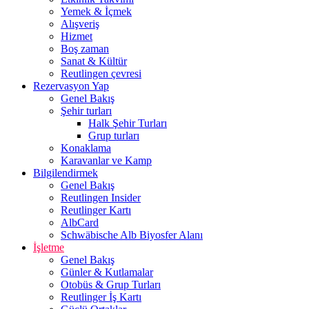
Yemek & İçmek
Alışveriş
Hizmet
Boş zaman
Sanat & Kültür
Reutlingen çevresi
Rezervasyon Yap
Genel Bakış
Şehir turları
Halk Şehir Turları
Grup turları
Konaklama
Karavanlar ve Kamp
Bilgilendirmek
Genel Bakış
Reutlingen Insider
Reutlinger Kartı
AlbCard
Schwäbische Alb Biyosfer Alanı
İşletme
Genel Bakış
Günler & Kutlamalar
Otobüs & Grup Turları
Reutlinger İş Kartı