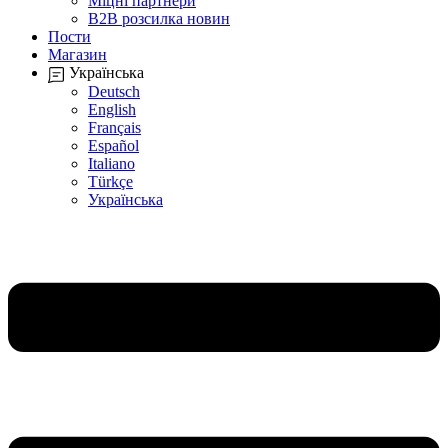
Міцні партнери
B2B розсилка новин
Пости
Магазин
Українська
Deutsch
English
Français
Español
Italiano
Türkçe
Українська