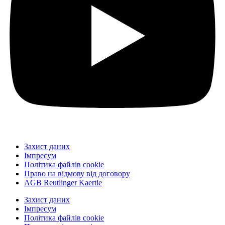
Захист даних
Імпресум
Політика файлів cookie
Право на відмову від договору
AGB Reutlinger Kaertle
Захист даних
Імпресум
Політика файлів cookie