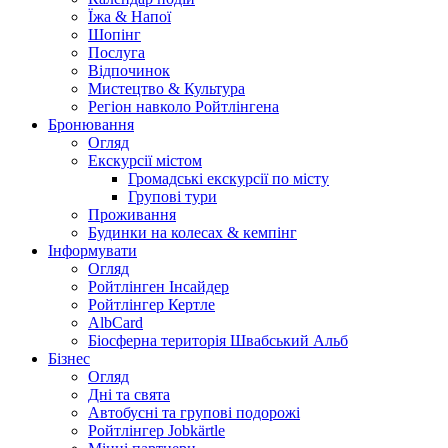
Їжа & Напої
Шопінг
Послуга
Відпочинок
Мистецтво & Культура
Регіон навколо Ройтлінгена
Бронювання
Огляд
Екскурсії містом
Громадські екскурсії по місту
Групові тури
Проживання
Будинки на колесах & кемпінг
Інформувати
Огляд
Ройтлінген Інсайдер
Ройтлінгер Кертле
AlbCard
Біосферна територія Швабський Альб
Бізнес
Огляд
Дні та свята
Автобусні та групові подорожі
Ройтлінгер Jobkärtle