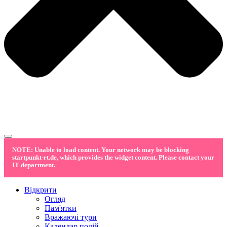
NOTE: Unable to load content. Your network may be blocking
startpunkt-rt.de, which provides the widget content. Please contact your
IT department.
Відкрити
Огляд
Пам'ятки
Вражаючі тури
Календар подій