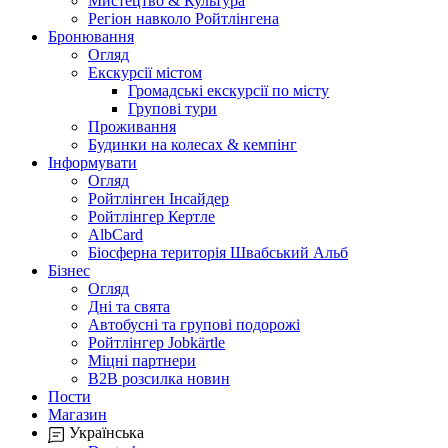
Мистецтво & Культура
Регіон навколо Ройтлінгена
Бронювання
Огляд
Екскурсії містом
Громадські екскурсії по місту
Групові тури
Проживання
Будинки на колесах & кемпінг
Інформувати
Огляд
Ройтлінген Інсайдер
Ройтлінгер Кертле
AlbCard
Біосферна територія Швабський Альб
Бізнес
Огляд
Дні та свята
Автобусні та групові подорожі
Ройтлінгер Jobkärtle
Міцні партнери
B2B розсилка новин
Пости
Магазин
Українська