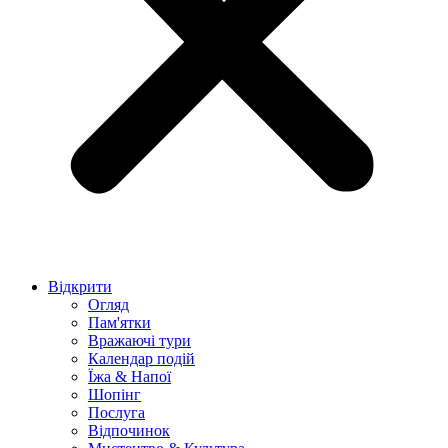
Відкрити
Огляд
Пам'ятки
Вражаючі тури
Календар подій
Їжа & Напої
Шопінг
Послуга
Відпочинок