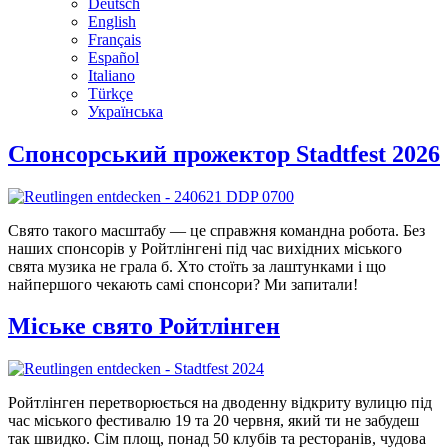
Deutsch
English
Français
Español
Italiano
Türkçe
Українська
Спонсорський прожектор Stadtfest 2026
Свято такого масштабу — це справжня командна робота. Без
наших спонсорів у Ройтлінгені під час вихідних міського
свята музика не грала б. Хто стоїть за лаштунками і що
найпершого чекають самі спонсори? Ми запитали!
Міське свято Ройтлінген
Ройтлінген перетворюється на дводенну відкриту вулицю під
час міського фестивалю 19 та 20 червня, який ти не забудеш
так швидко. Сім площ, понад 50 клубів та ресторанів, чудова